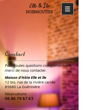
Elle
&
Île
NOIRMOUTIER
Contact
Pour toutes questions complémentaire,
merci de nous contacter.
Maison d'Hôte Elle et île
12 bis, rue de la rivière carrée
85680 La Guérinière
Réservations
06 86 79 67 63